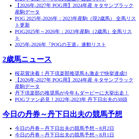
【2026年-2027年 POG用】2024年産 キタサンブラック
産駒データ
POG 2025年-2026年：2023年産駒（現2歳馬） 全馬リス
ト更新
POG2025年～2026年：2023年産駒（2歳馬）全馬リス
ト
2025年-2026年『POGの王道』連動リスト
2歳馬ニュース
桜花賞決着！丹下倶楽部推奨馬も激走で快挙達成!!
【2026年-2027年 POG用】2024年産 キタサンブラック
産駒データ
丹下倶楽部の推奨馬が今年もダービーに大挙出走！
POGファン必見！2022年-2023年 丹下日出夫の30頭
今日の丹券～丹下日出夫の競馬予想
今日の丹券～丹下日出夫の競馬予想～8月2日
今日の丹券～丹下日出夫の競馬予想～8月1日