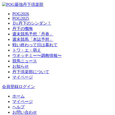
POG2026
POG2025
Ｄr.丹下のシンダン！
丹下の懺悔
週末競馬予想「丹券」
週末競馬「本誌予想」
戦い終わって日は暮れて
トワ・エ・萌え
ウオッチミー〜調教情報〜
競馬ニュース
お知らせ
丹下倶楽部について
マイページ
会員登録
ログイン
ホーム
マイページ
ヘルプ
お問い合わせ