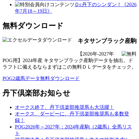
Ｄr.丹下のシンダン！《2026
年7月18～19日》
無料ダウンロード
キタサンブラック産駒
【2026年-2027年
POG用】2024年産 キタサンブラック産駒データを抽出。ド
ラフトに備えるならまずはこの無料ＤＬデータをチェック。
POG2歳馬データ無料ダウンロード
丹下倶楽部お知らせ
オークス終了、丹下倶楽部推奨馬も大活躍！
オークス、ダービーに、丹下倶楽部推奨馬も多数登
録！
POG2026年～2027年：2024年産駒（2歳馬）全馬リス
ト