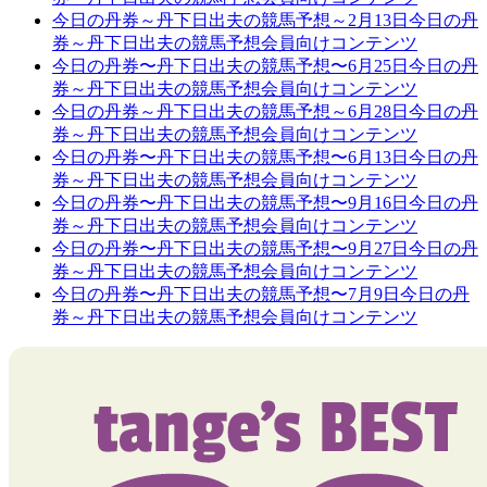
今日の丹券～丹下日出夫の競馬予想～2月13日
今日の丹
券～丹下日出夫の競馬予想
会員向けコンテンツ
今日の丹券〜丹下日出夫の競馬予想〜6月25日
今日の丹
券～丹下日出夫の競馬予想
会員向けコンテンツ
今日の丹券～丹下日出夫の競馬予想～6月28日
今日の丹
券～丹下日出夫の競馬予想
会員向けコンテンツ
今日の丹券〜丹下日出夫の競馬予想〜6月13日
今日の丹
券～丹下日出夫の競馬予想
会員向けコンテンツ
今日の丹券〜丹下日出夫の競馬予想〜9月16日
今日の丹
券～丹下日出夫の競馬予想
会員向けコンテンツ
今日の丹券〜丹下日出夫の競馬予想〜9月27日
今日の丹
券～丹下日出夫の競馬予想
会員向けコンテンツ
今日の丹券〜丹下日出夫の競馬予想〜7月9日
今日の丹
券～丹下日出夫の競馬予想
会員向けコンテンツ