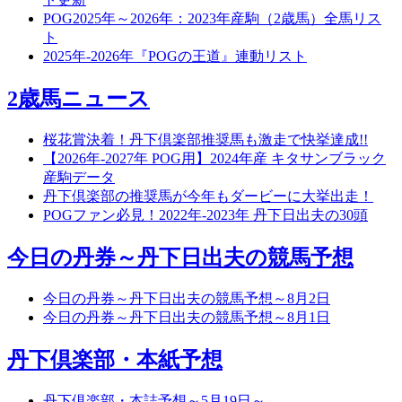
POG2025年～2026年：2023年産駒（2歳馬）全馬リス
ト
2025年-2026年『POGの王道』連動リスト
2歳馬ニュース
桜花賞決着！丹下倶楽部推奨馬も激走で快挙達成!!
【2026年-2027年 POG用】2024年産 キタサンブラック
産駒データ
丹下倶楽部の推奨馬が今年もダービーに大挙出走！
POGファン必見！2022年-2023年 丹下日出夫の30頭
今日の丹券～丹下日出夫の競馬予想
今日の丹券～丹下日出夫の競馬予想～8月2日
今日の丹券～丹下日出夫の競馬予想～8月1日
丹下倶楽部・本紙予想
丹下倶楽部・本誌予想～5月19日～