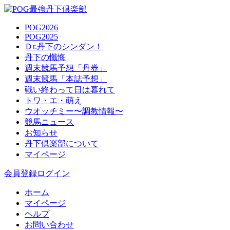
POG2026
POG2025
Ｄr.丹下のシンダン！
丹下の懺悔
週末競馬予想「丹券」
週末競馬「本誌予想」
戦い終わって日は暮れて
トワ・エ・萌え
ウオッチミー〜調教情報〜
競馬ニュース
お知らせ
丹下倶楽部について
マイページ
会員登録
ログイン
ホーム
マイページ
ヘルプ
お問い合わせ