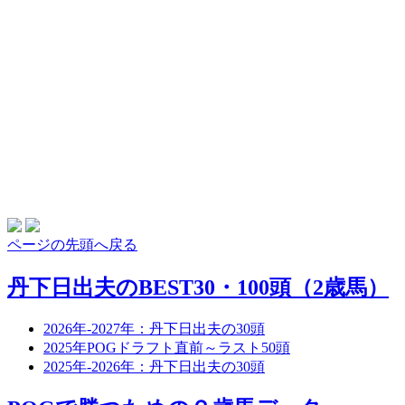
ページの先頭へ戻る
丹下日出夫のBEST30・100頭（2歳馬）
2026年-2027年：丹下日出夫の30頭
2025年POGドラフト直前～ラスト50頭
2025年-2026年：丹下日出夫の30頭