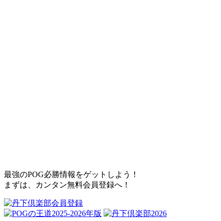
最強のPOG必勝情報をゲットしよう！
まずは、カンタン無料会員登録へ！