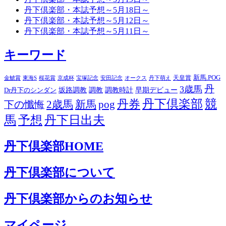
丹下倶楽部・本誌予想～5月18日～
丹下倶楽部・本誌予想～5月12日～
丹下倶楽部・本誌予想～5月11日～
キーワード
天皇賞
新馬.POG
桜花賞
京成杯
宝塚記念
安田記念
オークス
丹下萌え
金鯱賞
東海S
丹
3歳馬
Dr丹下のシンダン
坂路調教
調教
調教時計
早期デビュー
丹下倶楽部
競
丹券
新馬
pog
下の懺悔
2歳馬
馬
予想
丹下日出夫
丹下倶楽部HOME
丹下倶楽部について
丹下倶楽部からのお知らせ
マイページ