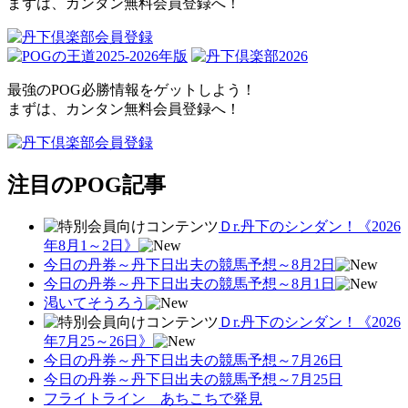
まずは、カンタン無料会員登録へ！
最強のPOG必勝情報をゲットしよう！
まずは、カンタン無料会員登録へ！
注目のPOG記事
Ｄr.丹下のシンダン！《2026
年8月1～2日》
今日の丹券～丹下日出夫の競馬予想～8月2日
今日の丹券～丹下日出夫の競馬予想～8月1日
渇いてそうろう
Ｄr.丹下のシンダン！《2026
年7月25～26日》
今日の丹券～丹下日出夫の競馬予想～7月26日
今日の丹券～丹下日出夫の競馬予想～7月25日
フライトライン あちこちで発見