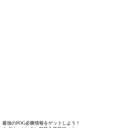
最強のPOG必勝情報をゲットしよう！