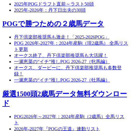
2025年POGドラフト直前～ラスト50頭
2025年-2026年：丹下日出夫の30頭
POGで勝つための２歳馬データ
丹下倶楽部推奨馬も激走！「2025-2026POG」
POG 2026年-2027年：2024年産駒（現2歳馬） 全馬リス
ト更新
オークス終了、丹下倶楽部推奨馬も大活躍！
一瀬恵菜の“イチ”推しPOG 2026-27（牝馬編）
オークス、ダービーに、丹下倶楽部推奨馬も多数登
録！
一瀬恵菜の“イチ”推しPOG 2026-27（牡馬編）
厳選1500頭2歳馬データ無料ダウンロー
ド
POG2026年～2027年：2024年産駒（2歳馬）全馬リス
ト
2026年-2027年『POGの王道』連動リスト