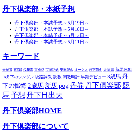
丹下倶楽部・本紙予想
丹下倶楽部・本誌予想～5月19日～
丹下倶楽部・本誌予想～5月18日～
丹下倶楽部・本誌予想～5月12日～
丹下倶楽部・本誌予想～5月11日～
キーワード
天皇賞
新馬.POG
桜花賞
京成杯
宝塚記念
安田記念
オークス
丹下萌え
金鯱賞
東海S
丹
3歳馬
Dr丹下のシンダン
坂路調教
調教
調教時計
早期デビュー
丹下倶楽部
競
丹券
新馬
pog
下の懺悔
2歳馬
馬
予想
丹下日出夫
丹下倶楽部HOME
丹下倶楽部について