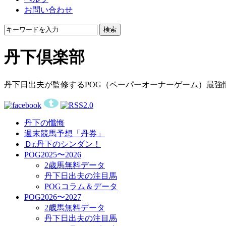
お問い合わせ
検索
丹下倶楽部
丹下日出夫が監修するPOG（ペーパーオーナーゲーム）最強
丹下の懺悔
週末競馬予想「丹券」
Ｄr.丹下のシンダン！
POG2025〜2026
2歳馬無料データ
丹下日出夫の注目馬
POGコラム＆データ
POG2026〜2027
2歳馬無料データ
丹下日出夫の注目馬