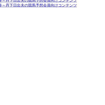
券～丹下日出夫の競馬予想
会員向けコンテンツ
券～丹下日出夫の競馬予想
会員向けコンテンツ