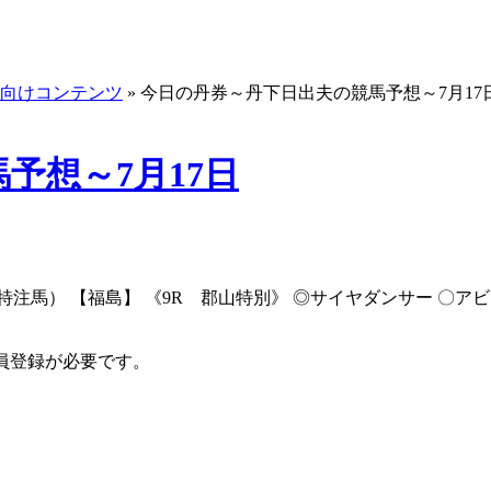
向けコンテンツ
» 今日の丹券～丹下日出夫の競馬予想～7月17日
予想～7月17日
注馬） 【福島】 《9R 郡山特別》 ◎サイヤダンサー 〇アビ
員登録が必要です。