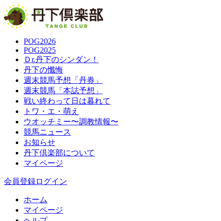
POG2026
POG2025
Ｄr.丹下のシンダン！
丹下の懺悔
週末競馬予想「丹券」
週末競馬「本誌予想」
戦い終わって日は暮れて
トワ・エ・萌え
ウオッチミー〜調教情報〜
競馬ニュース
お知らせ
丹下倶楽部について
マイページ
会員登録
ログイン
ホーム
マイページ
ヘルプ