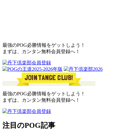
最強のPOG必勝情報をゲットしよう！
まずは、カンタン無料会員登録へ！
最強のPOG必勝情報をゲットしよう！
まずは、カンタン無料会員登録へ！
注目のPOG記事