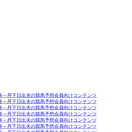
券～丹下日出夫の競馬予想
会員向けコンテンツ
券～丹下日出夫の競馬予想
会員向けコンテンツ
券～丹下日出夫の競馬予想
会員向けコンテンツ
券～丹下日出夫の競馬予想
会員向けコンテンツ
券～丹下日出夫の競馬予想
会員向けコンテンツ
券～丹下日出夫の競馬予想
会員向けコンテンツ