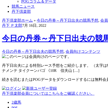
POGコラム＆データ
競馬ニュース
丹下倶楽部
丹下倶楽部ホーム
»
今日の丹券～丹下日出夫の競馬予想
,
会員
丹下 Ｐ太郎
7月 16日, 2022
今日の丹券～丹下日出夫の競馬
今日の丹券～丹下日出夫の競馬予想
,
会員向けコンテンツ
丹下日出夫による特別レース予想をご紹介します。 （太字は特
ナメンテ タイクーンバゴ 《10R 信夫山 […]
続きを読むまたはPOGデータをダウンロードするには無料会
丹下倶楽部会員についてはこちらをご確認ください。
2歳馬
pog