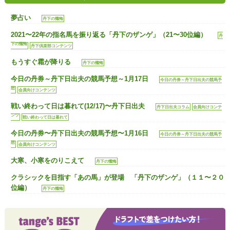
夢占い
丹下の懺悔
2021〜22年の指名馬を振り返る「丹下のザンゲ」（21〜30位編）
丹
下の懺悔
丹下倶楽部コンテンツ
もうすぐ霜が降りる
丹下の懺悔
今日の丹券～丹下日出夫の競馬予想～1月17日
今日の丹券～丹下日出夫の競馬予
想
会員向けコンテンツ
戦い終わって日は暮れて(12/17)〜丹下日出夫
丹下日出夫コラム
会員向けコンテ
ンツ
戦い終わって日は暮れて
今日の丹券〜丹下日出夫の競馬予想〜1月16日
今日の丹券～丹下日出夫の競馬予
想
会員向けコンテンツ
大寒、小寒をのりこえて
丹下の懺悔
クラシックを目指す「あの馬」が登場 「丹下のザンゲ」（１１〜２０
位編）
丹下の懺悔