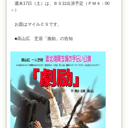
週末17日（土）は、ＢＳ11出演予定（ＰＭ４：00
～）
お題はマイルＣＳです。
■高山広 芝居「激励」の告知