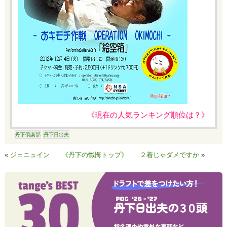
《現在の人気ランキング順位は？》
丹下倶楽部
丹下日出夫
«
ジェニュイン
《丹下の懺悔トップ》
２着じゃダメですか
»