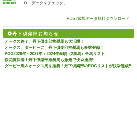
ＤＬデータをチェック。
POG2歳馬データ無料ダウンロード
丹下倶楽部お知らせ
オークス終了、丹下倶楽部推奨馬も大活躍！
オークス、ダービーに、丹下倶楽部推奨馬も多数登録！
POG2026年～2027年：2024年産駒（2歳馬）全馬リスト
桜花賞決着！丹下倶楽部推奨馬も激走で快挙達成!!
ダービー馬＆オークス馬を推奨！丹下倶楽部のPOGリストが快挙達成!!