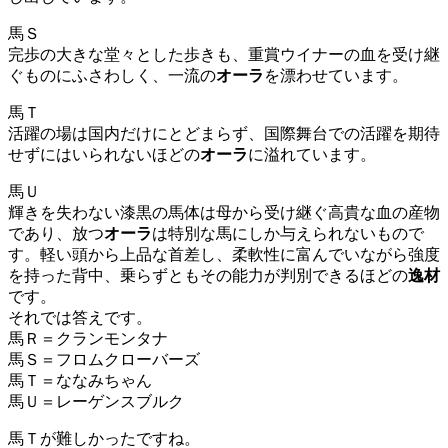
馬Ｓ
完歩の大きな堂々とした歩きも、重賞ウイナーの血を受け継
ぐものにふさわしく、一流の
オーラ
を漂わせています。
馬Ｔ
活躍の場は国内だけにとどまらず、国際舞台での活躍を期待
せずにはいられないほどの
オーラ
に溢れています。
馬Ｕ
輝きを失わない漆黒の馬体は母から受け継ぐ高貴な血の産物
であり、放つ
オーラ
は特別な馬にしか与えられないもので
す。軽い頭から上品な首差し、柔軟性に富んでいながら強度
を持った背中、乗らずともその能力が判別できるほどの
逸材
です。
それでは答えです。
馬Ｒ＝クランモンタナ
馬Ｓ＝フロムクローバーズ
馬Ｔ＝ななみちゃん
馬Ｕ＝レーゲンスブルク
馬Ｔが難しかったですね。