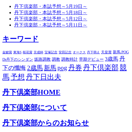
丹下倶楽部・本誌予想～5月19日～
丹下倶楽部・本誌予想～5月18日～
丹下倶楽部・本誌予想～5月12日～
丹下倶楽部・本誌予想～5月11日～
キーワード
天皇賞
新馬.POG
桜花賞
京成杯
宝塚記念
安田記念
オークス
丹下萌え
金鯱賞
東海S
丹
3歳馬
Dr丹下のシンダン
坂路調教
調教
調教時計
早期デビュー
丹下倶楽部
競
丹券
新馬
pog
下の懺悔
2歳馬
馬
予想
丹下日出夫
丹下倶楽部HOME
丹下倶楽部について
丹下倶楽部からのお知らせ