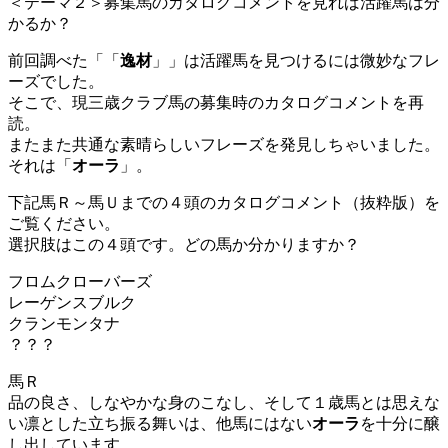
＜テーマ２＞募集馬のカタログコメントを見れば活躍馬は分
かるか？
前回調べた「「
逸材
」」は活躍馬を見つけるには微妙なフレ
ーズでした。
そこで、現三歳クラブ馬の募集時のカタログコメントを再
読。
またまた共通な素晴らしいフレーズを発見しちゃいました。
それは「
オーラ
」。
下記馬Ｒ～馬Ｕまでの４頭のカタログコメント（抜粋版）を
ご覧ください。
選択肢はこの４頭です。どの馬か分かりますか？
フロムクローバーズ
レーゲンスブルク
クランモンタナ
？？？
馬Ｒ
品の良さ、しなやかな身のこなし、そして１歳馬とは思えな
い凛とした立ち振る舞いは、他馬にはない
オーラ
を十分に醸
し出しています。