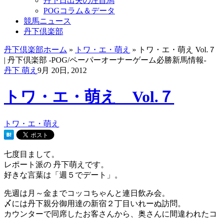
丹下日出夫の注目馬
POGコラム＆データ
競馬ニュース
丹下倶楽部
丹下倶楽部ホーム
»
トワ・エ・萌え
» トワ・エ・萌え Vol.７
| 丹下倶楽部 -POG/ペーパーオーナーゲーム必勝新馬情報-
丹下 萌え
9月 20日, 2012
トワ・エ・萌え Vol.７
トワ・エ・萌え
七度目まして。
レポート派の 丹下萌えです。
好きな言葉は「週５でデート」。
先週は月～金までコッコちゃんと連日飲み会。
〆には丹下親分御用達の新宿２丁目いれーぬ訪問。
カウンターで同席したお客さんから、奥さんに間違われたコ