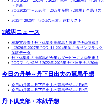
POG 2025年-2026年：2023年産駒（現2歳馬） 全馬リス
ト更新
POG2025年～2026年：2023年産駒（2歳馬）全馬リス
ト
2025年-2026年『POGの王道』連動リスト
2歳馬ニュース
桜花賞決着！丹下倶楽部推奨馬も激走で快挙達成!!
【2026年-2027年 POG用】2024年産 キタサンブラック
産駒データ
丹下倶楽部の推奨馬が今年もダービーに大挙出走！
POGファン必見！2022年-2023年 丹下日出夫の30頭
今日の丹券～丹下日出夫の競馬予想
今日の丹券～丹下日出夫の競馬予想～8月8日
今日の丹券～丹下日出夫の競馬予想～8月2日
丹下倶楽部・本紙予想