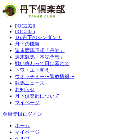
POG2026
POG2025
Ｄr.丹下のシンダン！
丹下の懺悔
週末競馬予想「丹券」
週末競馬「本誌予想」
戦い終わって日は暮れて
トワ・エ・萌え
ウオッチミー〜調教情報〜
競馬ニュース
お知らせ
丹下倶楽部について
マイページ
会員登録
ログイン
ホーム
マイページ
ヘルプ