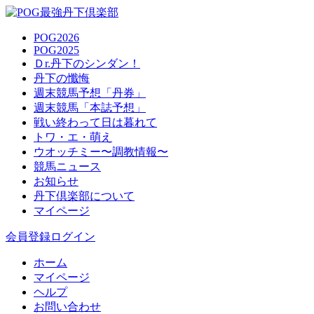
POG2026
POG2025
Ｄr.丹下のシンダン！
丹下の懺悔
週末競馬予想「丹券」
週末競馬「本誌予想」
戦い終わって日は暮れて
トワ・エ・萌え
ウオッチミー〜調教情報〜
競馬ニュース
お知らせ
丹下倶楽部について
マイページ
会員登録
ログイン
ホーム
マイページ
ヘルプ
お問い合わせ