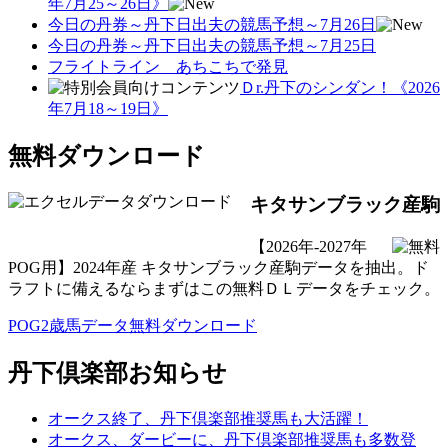
年7月25～26日》
今日の丹券～丹下日出夫の競馬予想～7月26日
今日の丹券～丹下日出夫の競馬予想～7月25日
フライトライン あちこちで発見
Ｄr.丹下のシンダン！《2026
年7月18～19日》
無料ダウンロード
キタサンブラック産駒
【2026年-2027年
POG用】2024年産 キタサンブラック産駒データを抽出。ド
ラフトに備えるならまずはこの無料ＤＬデータをチェック。
POG2歳馬データ無料ダウンロード
丹下倶楽部お知らせ
オークス終了、丹下倶楽部推奨馬も大活躍！
オークス、ダービーに、丹下倶楽部推奨馬も多数登