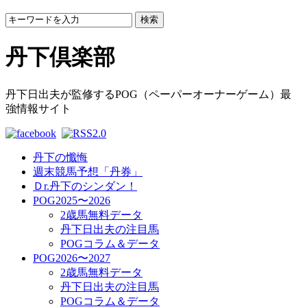
検索
丹下倶楽部
丹下日出夫が監修するPOG（ペーパーオーナーゲーム）最
強情報サイト
丹下の懺悔
週末競馬予想「丹券」
Ｄr.丹下のシンダン！
POG2025〜2026
2歳馬無料データ
丹下日出夫の注目馬
POGコラム＆データ
POG2026〜2027
2歳馬無料データ
丹下日出夫の注目馬
POGコラム＆データ