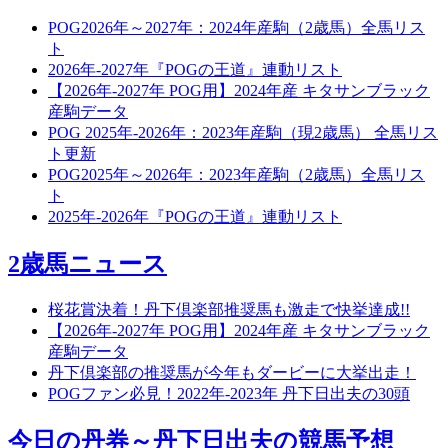
POG2026年～2027年：2024年産駒（2歳馬）全馬リス
ト
2026年-2027年『POGの王道』連動リスト
【2026年-2027年 POG用】2024年産 キタサンブラック
産駒データ
POG 2025年-2026年：2023年産駒（現2歳馬） 全馬リス
ト更新
POG2025年～2026年：2023年産駒（2歳馬）全馬リス
ト
2025年-2026年『POGの王道』連動リスト
2歳馬ニュース
桜花賞決着！丹下倶楽部推奨馬も激走で快挙達成!!
【2026年-2027年 POG用】2024年産 キタサンブラック
産駒データ
丹下倶楽部の推奨馬が今年もダービーに大挙出走！
POGファン必見！2022年-2023年 丹下日出夫の30頭
今日の丹券～丹下日出夫の競馬予想