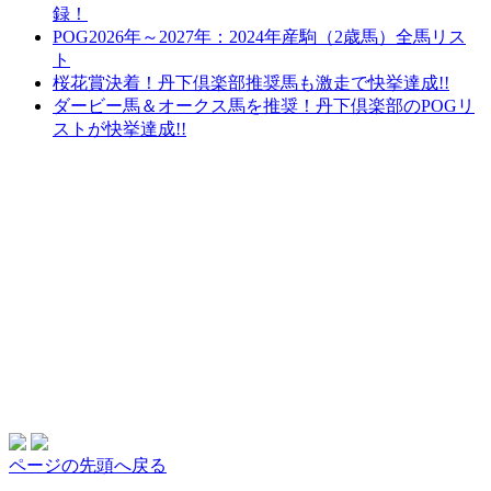
録！
POG2026年～2027年：2024年産駒（2歳馬）全馬リス
ト
桜花賞決着！丹下倶楽部推奨馬も激走で快挙達成!!
ダービー馬＆オークス馬を推奨！丹下倶楽部のPOGリ
ストが快挙達成!!
ページの先頭へ戻る