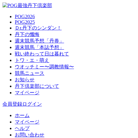
POG2026
POG2025
Ｄr.丹下のシンダン！
丹下の懺悔
週末競馬予想「丹券」
週末競馬「本誌予想」
戦い終わって日は暮れて
トワ・エ・萌え
ウオッチミー〜調教情報〜
競馬ニュース
お知らせ
丹下倶楽部について
マイページ
会員登録
ログイン
ホーム
マイページ
ヘルプ
お問い合わせ