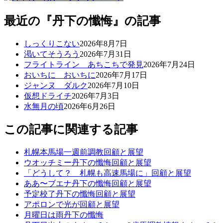
最近の『丹下の懺悔』の記事
しっくりこない
2026年8月7日
渇いてそうろう
2026年7月31日
フライトライン あちこちで発見
2026年7月24日
おいちに おいちに
2026年7月17日
ジャンヌ ダルク
2026年7月10日
仮想ドライチ
2026年7月3日
水無月の頃
2026年6月26日
この記事に関連する記事
札幌本馬場一週前調教
回顧と展望
ウオッチミー
丹下の懺悔
回顧と展望
「どうして？ 札幌も高速馬場に」
回顧と展望
ああ〜ブエナ
丹下の懺悔
回顧と展望
予定校了
丹下の懺悔
回顧と展望
アポロンで光が
回顧と展望
月曜日は雨
丹下の懺悔