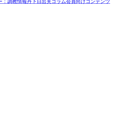
ー：調教情報
丹下日出夫コラム
会員向けコンテンツ