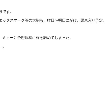
君です。
エックスマーク等の大駒も、昨日〜明日にかけ、栗東入り予定。
、ミョーに予想原稿に根を詰めてしまった。
）。