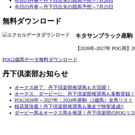
今日の丹券～丹下日出夫の競馬予想～7月26日
今日の丹券～丹下日出夫の競馬予想～7月25日
無料ダウンロード
キタサンブラック産駒
【2026年-2027年 P
POG2歳馬データ無料ダウンロード
丹下倶楽部お知らせ
オークス終了、丹下倶楽部推奨馬も大活躍！
オークス、ダービーに、丹下倶楽部推奨馬も多数登録！
POG2026年～2027年：2024年産駒（2歳馬）全馬リスト
桜花賞決着！丹下倶楽部推奨馬も激走で快挙達成!!
ダービー馬＆オークス馬を推奨！丹下倶楽部のPOGリス